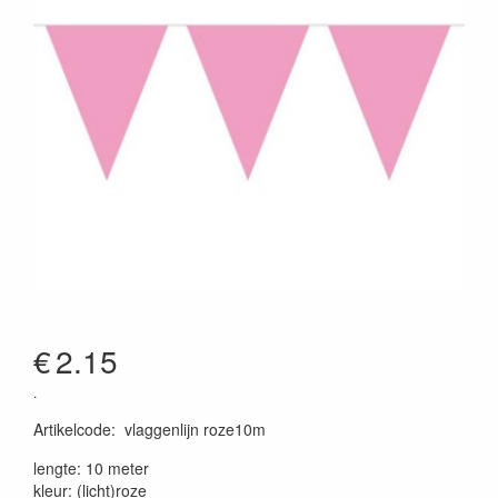
€
2.15
.
Artikelcode
:
vlaggenlijn roze10m
lengte: 10 meter
kleur: (licht)roze