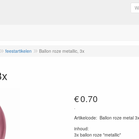
feestartikelen
Ballon roze metallic, 3x
3x
€
0.70
.
Artikelcode
:
Ballon roze metal 3
inhoud:
3x ballon roze "metallic"