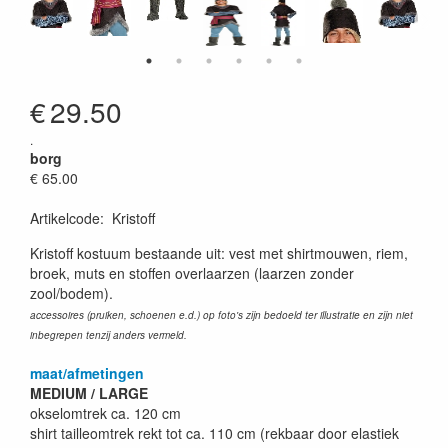
€
29.50
.
borg
€ 65.00
Artikelcode
:
Kristoff
Kristoff kostuum bestaande uit: vest met shirtmouwen, riem,
broek, muts en stoffen overlaarzen (laarzen zonder
zool/bodem).
accessoires (pruiken, schoenen e.d.) op foto's zijn bedoeld ter illustratie en zijn niet
inbegrepen tenzij anders vermeld.
maat/afmetingen
MEDIUM / LARGE
okselomtrek ca. 120 cm
shirt tailleomtrek rekt tot ca. 110 cm (rekbaar door elastiek