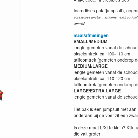
Incredibles pak (jumpsuit), oog
accessoires (pruiken, schoenen e.d.) op foto's 
vermeld.
maat/afmetingen
SMALL/MEDIUM
lengte gemeten vanaf de schoude
okselomtrek: ca. 100-110 cm
tailleomtrek (gemeten onderop d
MEDIUM/LARGE
lengte gemeten vanaf de schoude
okselomtrek: ca. 110-120 cm
tailleomtrek (gemeten onderop d
LARGE/EXTRA LARGE
lengte gemeten vanaf de schoude
Het pak is een jumpsuit met aan d
onderaan bij de voet zit een zwar
Is deze maat L/XLte klein? Kijkt
die valt groter!