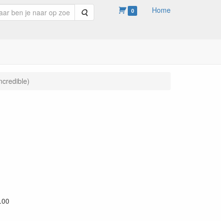
Home
Zoeken
0
ncredible)
.00