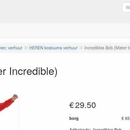
nen: verhuur
HEREN kostuums verhuur
Incredibles Bob (Mister I
r Incredible)
€
29.50
.
borg
€ 65
Artikelcode
:
Incredibles Bob