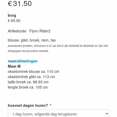
€
31.50
.
borg
€ 65.00
Artikelcode
:
Flynn Rider2
blouse, gilet, broek, riem, tas
accessoires (pruiken, schoenen e.d.) op foto's zijn bedoeld ter illustratie en zijn niet
inbegrepen tenzij anders vermeld.
maat/afmetingen
Maat M
okselomtrek blouse ca. 110 cm
okselomtrek gilet ca. 113 cm
taille broek ca. 88-93 cm
lengte broek ca. 105 cm
hoeveel dagen huren?