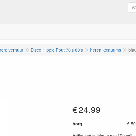
nen: verhuur
Disco Hippie Fout 70's 80's
heren kostuums
bla
€
24.99
.
borg
€ 50
Artikelcode
:
blauw pak "Disco"