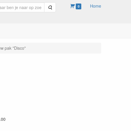
Home
Zoeken
0
uw pak "Disco"
.00