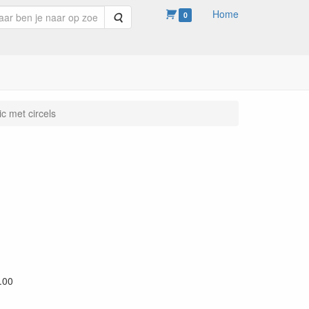
Home
Zoeken
0
ic met circels
.00