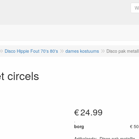
Disco Hippie Fout 70's 80's
dames kostuums
Disco pak metall
t circels
€
24.99
.
borg
€ 50
Artikelcode
:
Disco pak metallic