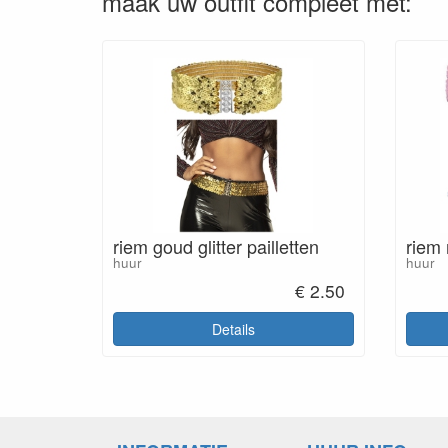
maak uw outfit compleet met:
riem goud glitter pailletten
riem 
huur
huur
€ 2.50
Details