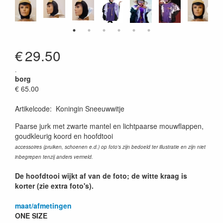
€
29.50
.
borg
€ 65.00
Artikelcode
:
Koningin Sneeuwwitje
Paarse jurk met zwarte mantel en lichtpaarse mouwflappen,
goudkleurig koord en hoofdtooi
accessoires (pruiken, schoenen e.d.) op foto's zijn bedoeld ter illustratie en zijn niet
inbegrepen tenzij anders vermeld.
De hoofdtooi wijkt af van de foto; de witte kraag is
korter (zie extra foto's).
maat/afmetingen
ONE SIZE