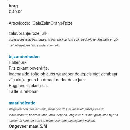
.
borg
€ 40.00
Artikelcode
:
GalaZalmOranjeRoze
zalm/oranje/roze jurk
accessoires (sjaaltjes, jasjes, tasjes e.d.) op foto's zijn bedoeld ter illustratie en zijn
niet inbegrepen tenzij anders vermeld.
bijzonderheden
Halterjurk.
Rits zijkant bovenlijfje.
Ingenaaide softe bh cups waardoor de tepels niet zichtbaar
zijn als je geen bh draagt onder deze jurk.
Rugpand is elastisch.
Taille is rekbaar.
maatindicatie
Wij geven een maatindicatie, maar hoe de jurk valt is afhankelijk van de
lichaamsbouw, boezem, taille, buik, heupen, lengte enz. U kunt galajurken bij ons
passen (u kunt per email of telefonisch een pasafspraak maken).
Ongeveer maat S/M