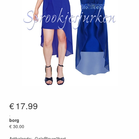
€
17.99
.
borg
€ 30.00
Artikelcode
:
GalaBlauw2kort