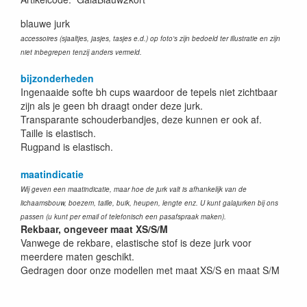
blauwe jurk
accessoires (sjaaltjes, jasjes, tasjes e.d.) op foto's zijn bedoeld ter illustratie en zijn
niet inbegrepen tenzij anders vermeld.
bijzonderheden
Ingenaaide softe bh cups waardoor de tepels niet zichtbaar
zijn als je geen bh draagt onder deze jurk.
Transparante schouderbandjes, deze kunnen er ook af.
Taille is elastisch.
Rugpand is elastisch.
maatindicatie
Wij geven een maatindicatie, maar hoe de jurk valt is afhankelijk van de
lichaamsbouw, boezem, taille, buik, heupen, lengte enz. U kunt galajurken bij ons
passen (u kunt per email of telefonisch een pasafspraak maken).
Rekbaar, ongeveer maat XS/S/M
Vanwege de rekbare, elastische stof is deze jurk voor
meerdere maten geschikt.
Gedragen door onze modellen met maat XS/S en maat S/M