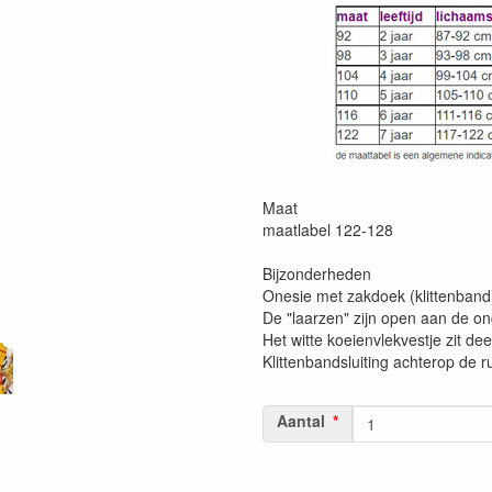
Maat
maatlabel 122-128
Bijzonderheden
Onesie met zakdoek (klittenband)
De "laarzen" zijn open aan de on
Het witte koeienvlekvestje zit de
Klittenbandsluiting achterop de r
Aantal