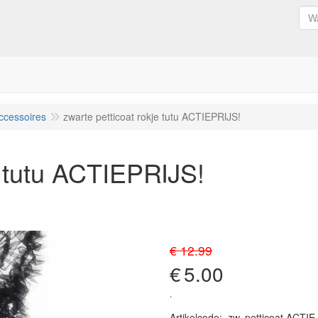
ccessoires
zwarte petticoat rokje tutu ACTIEPRIJS!
e tutu ACTIEPRIJS!
€ 12.99
€
5.00
.
Artikelcode
:
zw. petticoat ACTIE