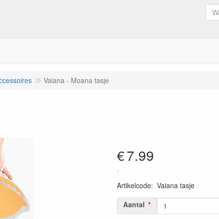
ccessoires
Vaiana - Moana tasje
€
7.99
.
Artikelcode
:
Vaiana tasje
Aantal