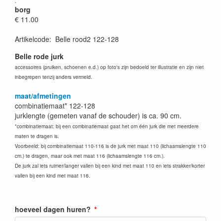
.
borg
€ 11.00
Artikelcode
:
Belle rood2 122-128
Belle rode jurk
accessoires (pruiken, schoenen e.d.) op foto's zijn bedoeld ter illustratie en zijn niet
inbegrepen tenzij anders vermeld.
maat/afmetingen
combinatiemaat* 122-128
jurklengte (gemeten vanaf de schouder) is ca. 90 cm.
*combinatiemaat: bij een combinatiemaat gaat het om één jurk die met meerdere
maten te dragen is.
Voorbeeld: bij combinatiemaat 110-116 is de jurk met maat 110 (lichaamslengte 110
cm.) te dragen, maar ook met maat 116 (lichaamslengte 116 cm.).
De jurk zal iets ruimer/langer vallen bij een kind met maat 110 en iets strakker/korter
vallen bij een kind met maat 116.
hoeveel dagen huren?