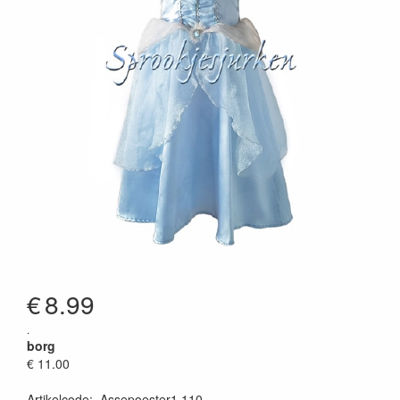
€
8.99
.
borg
€ 11.00
Artikelcode
:
Assepoester1 110