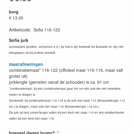
.
borg
€ 13.00
Artikelcode
:
Sofia 116-122
Sofia jurk
accessoires (pruiken, schoenen e.d.) op foto's zijn bedoeld ter illustratie en zijn niet
inbegrepen tenzij anders vermeld.
maat/afmetingen
combinatiemaat* 116-122 (officieel maar 110-116, maar valt
groter uit)
jurklengte (gemeten vanaf de schouder) is ca. 91 cm
*combinatiemaat: bij een combinatiemaat gaat het om één jurk die met meerdere
maten te dragen is.
Voorbeeld: bij combinatiemaat 110-116 is de jurk met maat 110 (lichaamslengte 110
cm.) te dragen, maar ook met maat 116 (lichaamslengte 116 cm.).
De jurk zal iets ruimer/langer vallen bij een kind met maat 110 en iets strakker/korter
vallen bij een kind met maat 116.
hoeveel dagen huren?