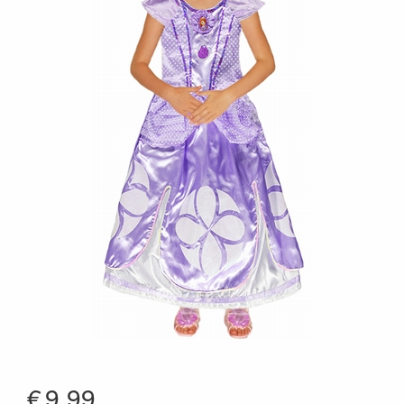
€
9.99