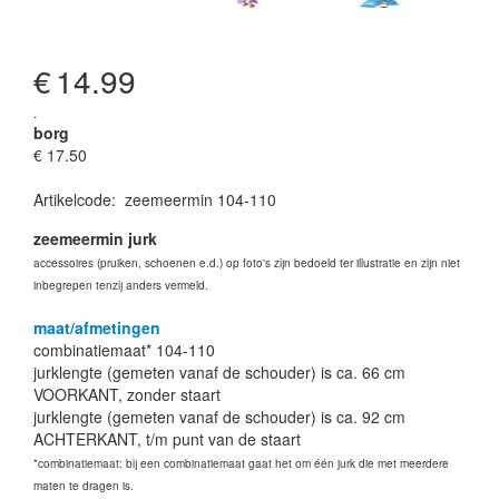
€
14.99
.
borg
€ 17.50
Artikelcode
:
zeemeermin 104-110
zeemeermin jurk
accessoires (pruiken, schoenen e.d.) op foto's zijn bedoeld ter illustratie en zijn niet
inbegrepen tenzij anders vermeld.
maat/afmetingen
combinatiemaat* 104-110
jurklengte (gemeten vanaf de schouder) is ca. 66 cm
VOORKANT, zonder staart
jurklengte (gemeten vanaf de schouder) is ca. 92 cm
ACHTERKANT, t/m punt van de staart
*combinatiemaat: bij een combinatiemaat gaat het om één jurk die met meerdere
maten te dragen is.